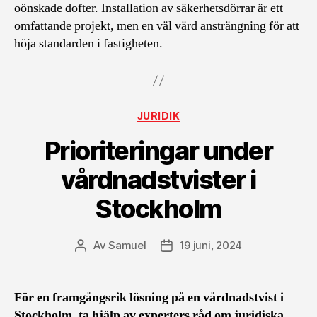
oönskade dofter. Installation av säkerhetsdörrar är ett
omfattande projekt, men en väl värd ansträngning för att
höja standarden i fastigheten.
Kategorier
JURIDIK
Prioriteringar under
vårdnadstvister i
Stockholm
Av
Samuel
19 juni, 2024
Inläggsförfattare
Inläggsdatum
För en framgångsrik lösning på en vårdnadstvist i
Stockholm, ta hjälp av experters råd om juridiska