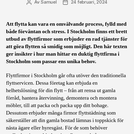
Av
Samuel
24 februari, 2024
Inläggsförfattare
Inläggsdatum
Att flytta kan vara en omvälvande process, fylld med
både förväntan och stress. I Stockholm finns ett brett
utbud av flyttfirmor som erbjuder en rad tjänster för
att göra flytten så smidig som möjligt. Den här texten
ger insikter i hur man hittar en duktig flyttfirma i
Stockholm som passar ens unika behov.
Flyttfirmor i Stockholm går ofta utöver den traditionella
flyttservicen. Dessa företag kan erbjuda en
helhetslösning för din flytt – från att rensa ut gamla
förråd, hantera återvinning, demontera och montera
möbler, till att packa och packa upp ditt bohage.
Dessutom erbjuder många firmor flyttstädning som
säkerställer att din gamla bostad lämnas i toppskick för
nästa ägare eller hyresgäst. För de som behöver