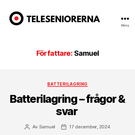
Meny
Teleseniorerna.se
Författare:
Samuel
Kategorier
BATTERILAGRING
Batterilagring – frågor &
svar
Av
Samuel
17 december, 2024
Inläggsförfattare
Inläggsdatum