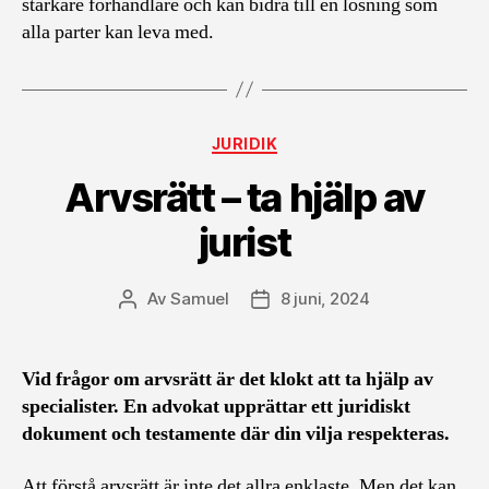
starkare förhandlare och kan bidra till en lösning som
alla parter kan leva med.
Kategorier
JURIDIK
Arvsrätt – ta hjälp av
jurist
Av
Samuel
8 juni, 2024
Inläggsförfattare
Inläggsdatum
Vid frågor om arvsrätt är det klokt att ta hjälp av
specialister. En advokat upprättar ett juridiskt
dokument och testamente där din vilja respekteras.
Att förstå arvsrätt är inte det allra enklaste. Men det kan