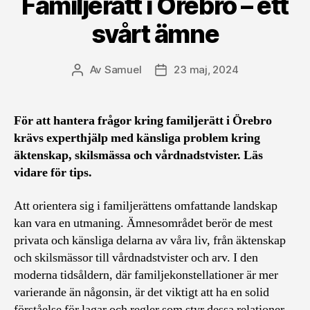
Familjerätt i Örebro – ett
svårt ämne
Av
Samuel
23 maj, 2024
Inläggsförfattare
Inläggsdatum
För att hantera frågor kring familjerätt i Örebro
krävs experthjälp med känsliga problem kring
äktenskap, skilsmässa och vårdnadstvister. Läs
vidare för tips.
Att orientera sig i familjerättens omfattande landskap
kan vara en utmaning. Ämnesområdet berör de mest
privata och känsliga delarna av våra liv, från äktenskap
och skilsmässor till vårdnadstvister och arv. I den
moderna tidsåldern, där familjekonstellationer är mer
varierande än någonsin, är det viktigt att ha en solid
förståelse för lagar och regler som styr dessa relationer.