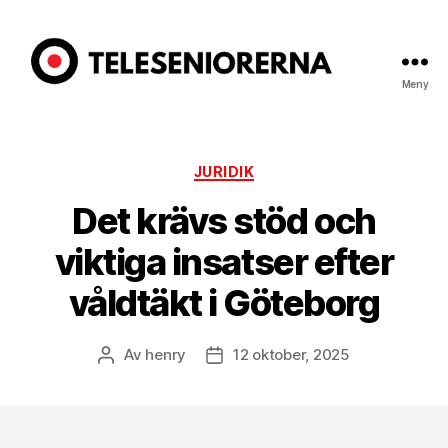
Meny
Teleseniorerna.se
Kategorier
JURIDIK
Det krävs stöd och
viktiga insatser efter
våldtäkt i Göteborg
Av
henry
12 oktober, 2025
Inläggsförfattare
Inläggsdatum