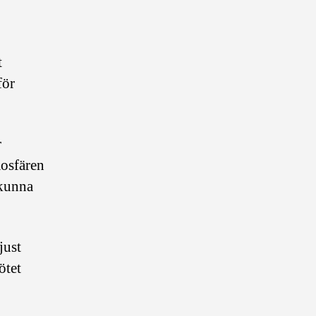
t
för
r
mosfären
 kunna
just
ötet