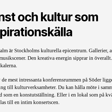
nst och kultur som
pirationskälla
lm är Stockholms kulturella epicentrum. Gallerier, at
 musikscener. Den kreativa energin sipprar in överallt
kalerna.
v de mest intressanta konferensrummen på Söder ligge
ing till kulturverksamheter. Du kan hålla möte i sam
 som en konstutställning. Eller i en lokal som på kv
as till en intim konsertscen.