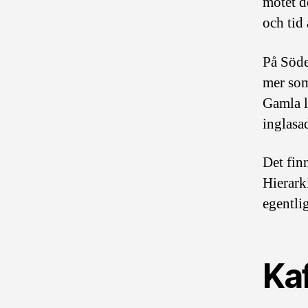
mötet de
och tid 
På Söde
mer som
Gamla l
inglasa
Det fin
Hierark
egentlig
Ka