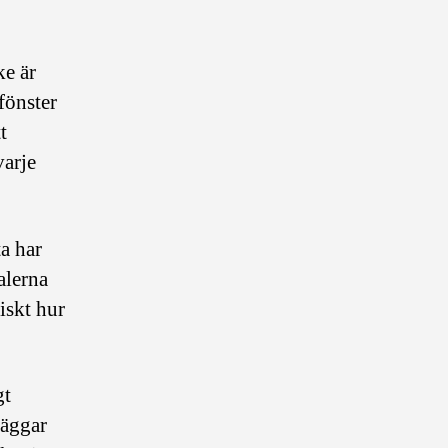
ke är
fönster
t
varje
a har
alerna
iskt hur
gt
väggar