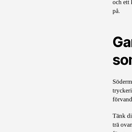
och ett
på.
Ga
som
Söderma
trycker
förvandl
Tänk di
trä ovan