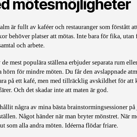
d mötesmöjligheter
lm är fullt av kaféer och restauranger som förstått at
r behöver platser att mötas. Inte bara för fika, utan 
samtal och arbete.
v de mest populära ställena erbjuder separata rum elle
a hörn för mindre möten. Du får den avslappnade at
ara på ett kafé, men med tillräcklig avskildhet för att
färer. Och det skadar inte att maten är god.
 hållit några av mina bästa brainstormingsessioner på 
ställen. Något händer när man bryter mönstret. När m
 ut som alla andra möten. Idéerna flödar friare.