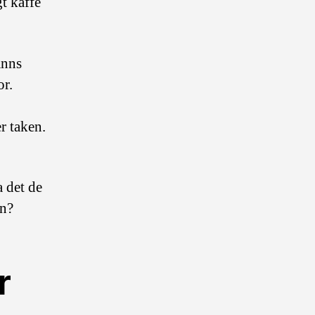
gt kaffe
änns
or.
r taken.
a det de
en?
r