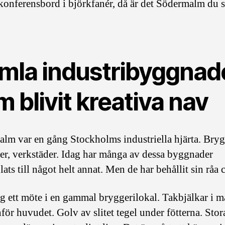
 konferensbord i björkfanér, då är det Södermalm du sk
mla industribyggnad
 blivit kreativa nav
lm var en gång Stockholms industriella hjärta. Bryg
ier, verkstäder. Idag har många av dessa byggnader
ats till något helt annat. Men de har behållit sin råa
g ett möte i en gammal bryggerilokal. Takbjälkar i m
för huvudet. Golv av slitet tegel under fötterna. Stor