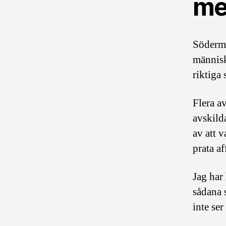
me
Söderma
människo
riktiga 
Flera a
avskild
av att v
prata af
Jag har
sådana 
inte ser