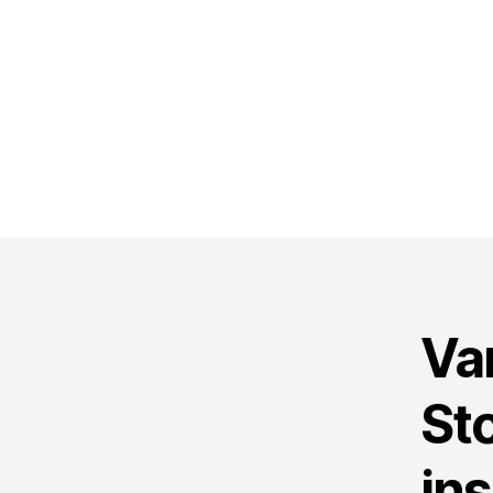
Va
St
in