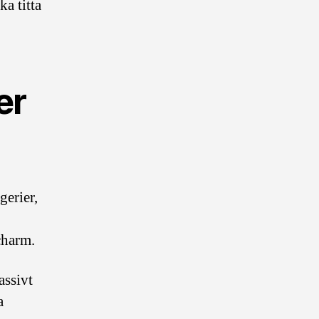
a titta
er
gerier,
 charm.
assivt
a