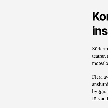
Ko
ins
Söderma
teatrar,
möteslo
Flera a
anslutn
byggnad
förvandl