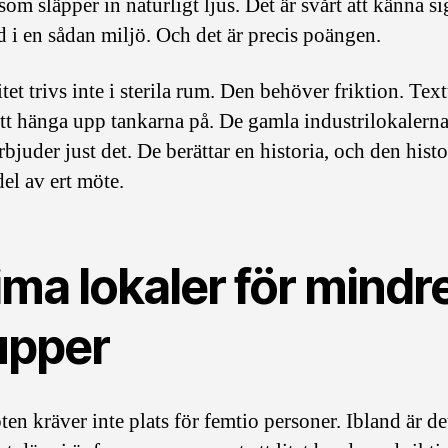
som släpper in naturligt ljus. Det är svårt att känna si
d i en sådan miljö. Och det är precis poängen.
tet trivs inte i sterila rum. Den behöver friktion. Text
tt hänga upp tankarna på. De gamla industrilokalerna
bjuder just det. De berättar en historia, och den hist
del av ert möte.
ima lokaler för mindr
upper
en kräver inte plats för femtio personer. Ibland är de