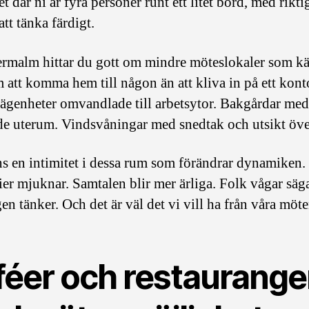
t där ni är fyra personer runt ett litet bord, med rikti
att tänka färdigt.
rmalm hittar du gott om mindre möteslokaler som k
 att komma hem till någon än att kliva in på ett kont
ägenheter omvandlade till arbetsytor. Bakgårdar med
de uterum. Vindsvåningar med snedtak och utsikt öve
ns en intimitet i dessa rum som förändrar dynamiken.
ier mjuknar. Samtalen blir mer ärliga. Folk vågar säg
en tänker. Och det är väl det vi vill ha från våra möt
féer och restaurange