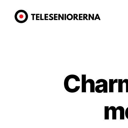
Teleseniorerna.se
Charm
me