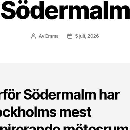
Södermalm
Av
Emma
5 juli, 2026
Inläggsförfattare
Inläggsdatum
rför Södermalm har
ockholms mest
spirerande mötesrum