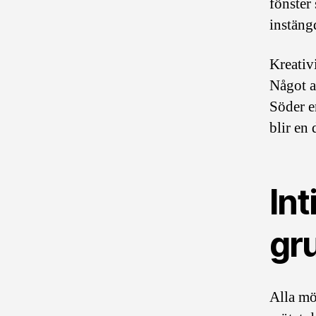
fönster 
instäng
Kreativi
Något a
Söder er
blir en 
Int
gr
Alla möt