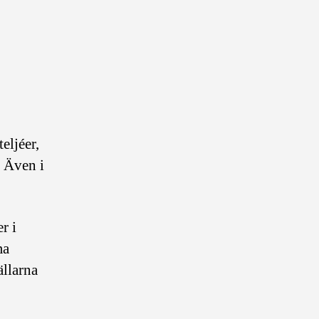
eljéer,
. Även i
r i
ma
ällarna