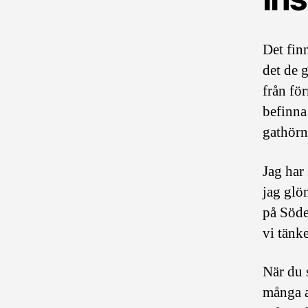
Det fin
det de 
från för
befinna 
gathörn
Jag har
jag glö
på Söde
vi tänk
När du
många a