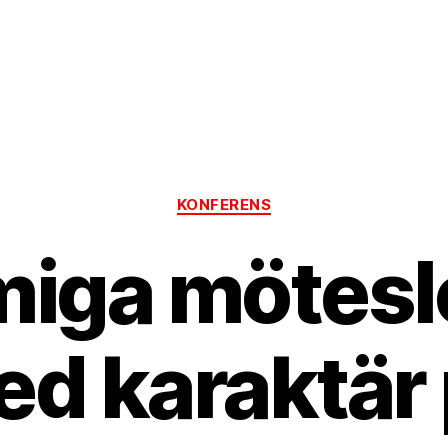
Kategorier
KONFERENS
iga mötesl
d karaktär