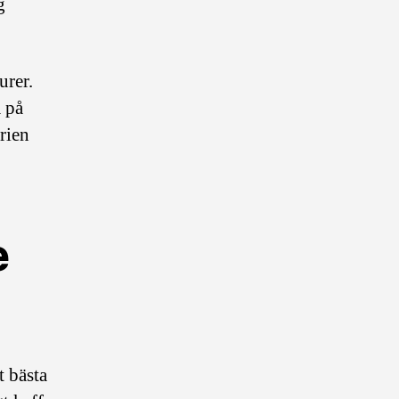
g
urer.
 på
orien
e
t bästa